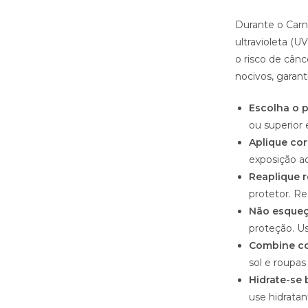
Durante o Carna
ultravioleta (
o risco de cânc
nocivos, garan
Escolha o p
ou superior
Aplique co
exposição ao
Reaplique 
protetor. R
Não esqueça
proteção. Us
Combine co
sol e roupas
Hidrate-se 
use hidratan