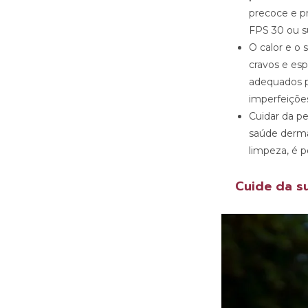
precoce e p
FPS 30 ou su
O calor e o
cravos e es
adequados pa
imperfeiçõe
Cuidar da pe
saúde derma
limpeza, é p
Cuide da su