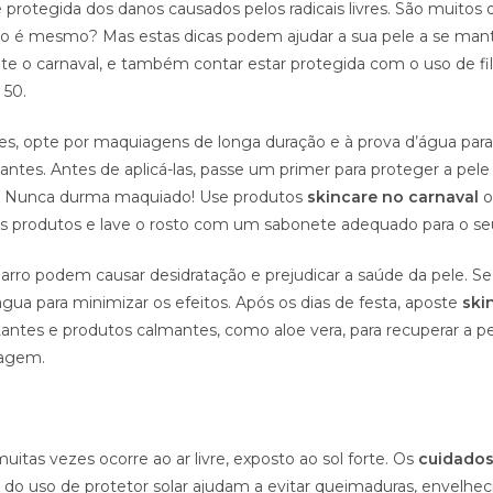
 protegida dos danos causados pelos radicais livres. São muitos 
ão é mesmo? Mas estas dicas podem ajudar a sua pele a se mant
te o carnaval, e também contar estar protegida com o uso de fil
 50.
es, opte por maquiagens de longa duração e à prova d’água para 
ntes. Antes de aplicá-las, passe um primer para proteger a pele
o. Nunca durma maquiado! Use produtos
skincare no carnaval
o
s produtos e lave o rosto com um sabonete adequado para o seu
garro podem causar desidratação e prejudicar a saúde da pele. Se
gua para minimizar os efeitos. Após os dias de festa, aposte
ski
tantes e produtos calmantes, como aloe vera, para recuperar a p
iagem.
uitas vezes ocorre ao ar livre, exposto ao sol forte. Os
cuidados
 do uso de protetor solar ajudam a evitar queimaduras, envelhe