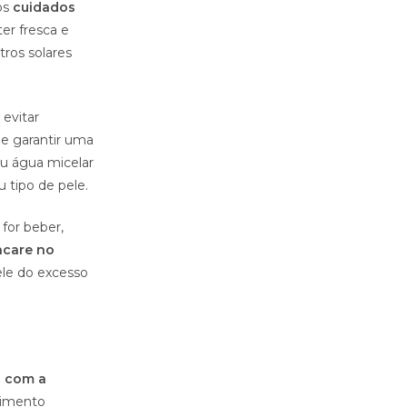
os
cuidados
er fresca e
tros solares
evitar
 e garantir uma
u água micelar
 tipo de pele.
 for beber,
ncare no
ele do excesso
 com a
cimento