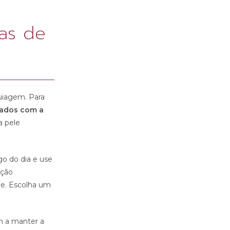
cas de
quiagem. Para
ados com a
a pele
go do dia e use
ição
le. Escolha um
m a manter a