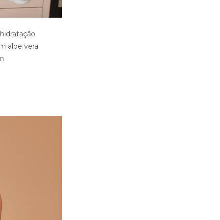
hidratação
m aloe vera.
um