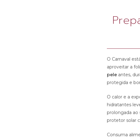
Prepa
O Carnaval est
aproveitar a fo
pele
antes, dur
protegida e bon
O calor e a ex
hidratantes lev
prolongada ao 
protetor solar 
Consuma alimen