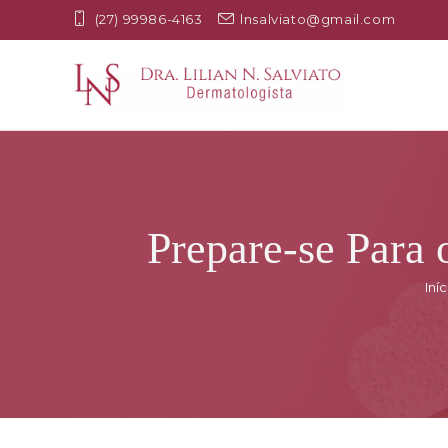
(27) 99986-4163
lnsalviato@gmail.com
Prepare-se Para 
Iníc