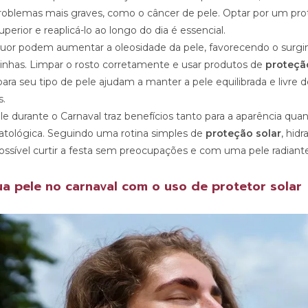
roblemas mais graves, como o câncer de pele. Optar por um pr
perior e reaplicá-lo ao longo do dia é essencial.
 suor podem aumentar a oleosidade da pele, favorecendo o surg
pinhas. Limpar o rosto corretamente e usar produtos de
proteçã
ra seu tipo de pele ajudam a manter a pele equilibrada e livre d
s.
le durante o Carnaval traz benefícios tanto para a aparência quan
tológica. Seguindo uma rotina simples de
proteção solar
, hid
ossível curtir a festa sem preocupações e com uma pele radiante
a pele no carnaval com o uso de protetor solar