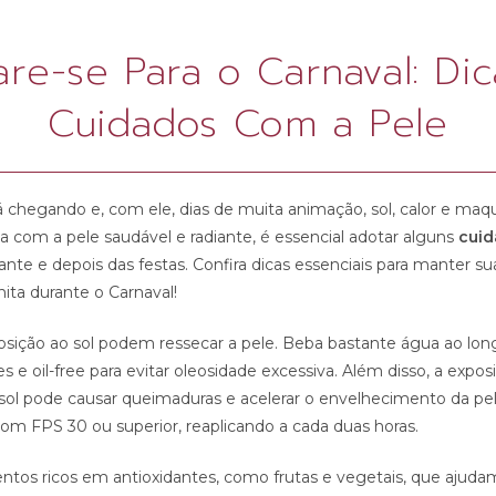
re-se Para o Carnaval: Di
Cuidados Com a Pele
á chegando e, com ele, dias de muita animação, sol, calor e ma
lia com a pele saudável e radiante, é essencial adotar alguns
cuid
ante e depois das festas. Confira dicas essenciais para manter su
ita durante o Carnaval!
posição ao sol podem ressecar a pele. Beba bastante água ao lon
es e oil-free para evitar oleosidade excessiva. Além disso, a expos
sol pode causar queimaduras e acelerar o envelhecimento da pe
com FPS 30 ou superior, reaplicando a cada duas horas.
tos ricos em antioxidantes, como frutas e vegetais, que ajuda