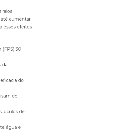
 raios
e até aumentar
a esses efeitos
o (FPS) 30
s da
eficácia do
cisam de
s, óculos de
nte água e