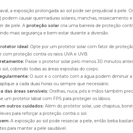
val, a exposição prolongada ao sol pode ser prejudicial à pele. Os
UV) podem causar queimaduras solares, manchas, ressecamento 
er de pele. A
proteção solar
cria uma barreira de proteção contr
tindo mais segurança e bem-estar durante a diversão.
rotetor ideal:
Opte por um protetor solar com fator de proteçã
 e com proteção contra os raios UVA e UVB.
rretamente:
Passe o protetor solar pelo menos 30 minutos ante
 sol, cobrindo todas as áreas expostas do corpo.
regularmente:
O suor e o contato com a água podem diminuir a 
eaplique a cada duas horas ou sempre que necessário.
 das áreas sensíveis:
Orelhas, nuca, pés e mãos também pre
e um protetor labial com FPS para proteger os lábios.
m outros cuidados:
Além do protetor solar, use chapéus, boné
 leves para reforçar a proteção contra o sol.
bem:
A exposição ao sol pode ressecar a pele, então beba basta
tes para manter a pele saudável.