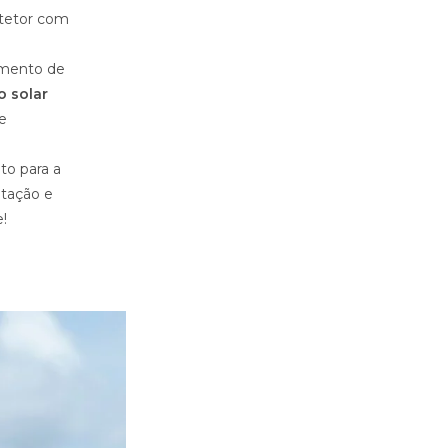
otetor com
imento de
o solar
e
to para a
ratação e
!