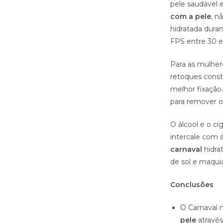
pele saudável e
com a pele
, n
hidratada duran
FPS entre 30 e
Para as mulher
retoques consta
melhor fixaçã
para remover o
O álcool e o ci
intercale com á
carnaval
hidra
de sol e maqu
Conclusões
O Carnaval m
pele
através