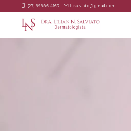
(27) 99986-4163
lnsalviato@gmail.com