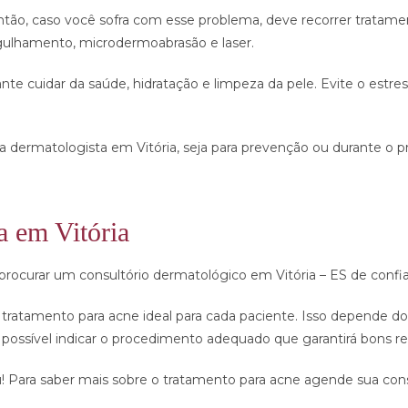
ntão, caso você sofra com esse problema, deve recorrer tratame
gulhamento, microdermoabrasão e laser.
nte cuidar da saúde, hidratação e limpeza da pele. Evite o est
 dermatologista em Vitória, seja para prevenção ou durante o 
a em Vitória
ocurar um consultório dermatológico em Vitória – ES de confi
 o tratamento para acne ideal para cada paciente. Isso depende do
l, é possível indicar o procedimento adequado que garantirá bons 
u! Para saber mais sobre o tratamento para acne agende sua cons