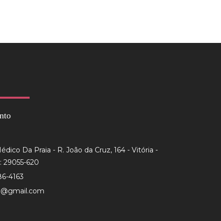
nto
dico Da Praia - R. João da Cruz, 164 - Vitória -
: 29055-620
86-4163
to@gmail.com