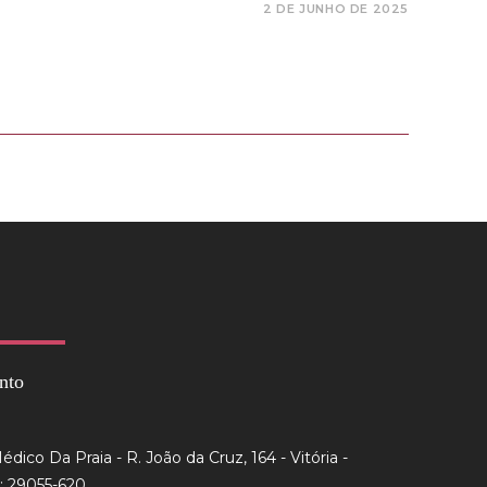
2 DE JUNHO DE 2025
nto
dico Da Praia - R. João da Cruz, 164 - Vitória -
: 29055-620