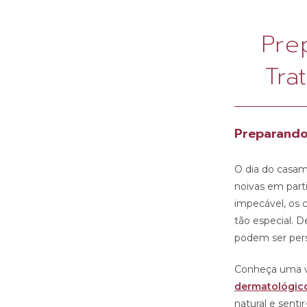
Pre
Tra
Preparando
O dia do casa
noivas em part
impecável, os 
tão especial. 
podem ser pers
Conheça uma va
dermatológico
natural e senti