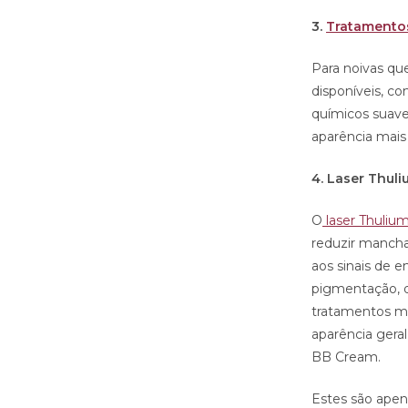
3.
Tratamentos
Para noivas que
disponíveis, c
químicos suave
aparência mais
4. Laser Thul
O
laser Thuliu
reduzir mancha
aos sinais de 
pigmentação, 
tratamentos ma
aparência gera
BB Cream.
Estes são apen