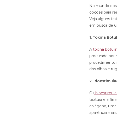
No mundo dos 
opções para re
Veja alguns tr
em busca de um
1. Toxina Botu
A
toxina botulí
procurado por n
procedimento nã
dos olhos e ru
2. Bioestimul
Os
bioestimula
textura e a fi
colágeno, uma 
aparência mais