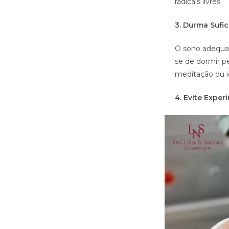
radicais livres.
3. Durma Sufi
O sono adequad
se de dormir p
meditação ou i
4. Evite Expe