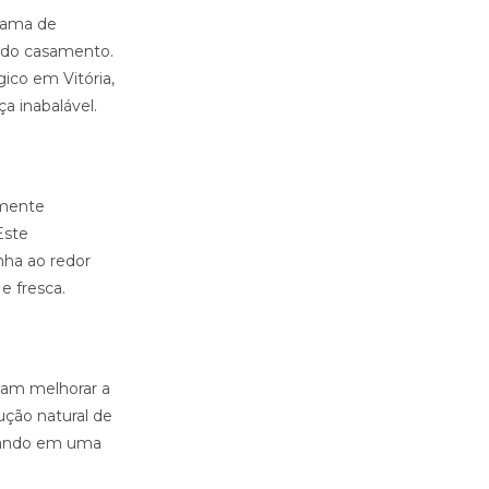
gama de
a do casamento.
ico em Vitória,
a inabalável.
amente
Este
nha ao redor
e fresca.
jam melhorar a
ução natural de
ultando em uma