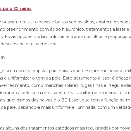
 para Olheiras
 buscam reduzir olheiras e bolsas sob os olhos, existem diverso
omo preenchimento com ácido hialurônico, tratamentos a laser e 
s. Essas opções ajudam a iluminar a área dos olhos e proporcio
 descansada e rejuvenescida.
ium
m
é uma escolha popular para noivas que desejam melhorar a text
s e uniformizar o tom da pele. Este tratamento a laser é efica
envelhecimento, como manchas solares, rugas finas e irregularid
deixando a pele com um aspecto mais uniforme e luminoso. Um
is queridinhos das noivas é o BB Laser, que tem a função de me
l da pele, deixando-a mais uniforme e iluminada, com um verdade
as alguns dos tratamentos estéticos mais requisitados por noiv