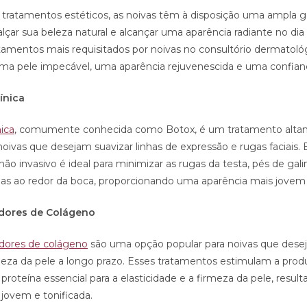
tratamentos estéticos, as noivas têm à disposição uma ampla 
alçar sua beleza natural e alcançar uma aparência radiante no di
atamentos mais requisitados por noivas no consultório dermatológ
a pele impecável, uma aparência rejuvenescida e uma confianç
línica
nica
, comumente conhecida como Botox, é um tratamento alt
oivas que desejam suavizar linhas de expressão e rugas faciais. 
o invasivo é ideal para minimizar as rugas da testa, pés de gali
gas ao redor da boca, proporcionando uma aparência mais jovem 
adores de Colágeno
dores de colágeno
são uma opção popular para noivas que dese
rmeza da pele a longo prazo. Esses tratamentos estimulam a prod
proteína essencial para a elasticidade e a firmeza da pele, res
 jovem e tonificada.