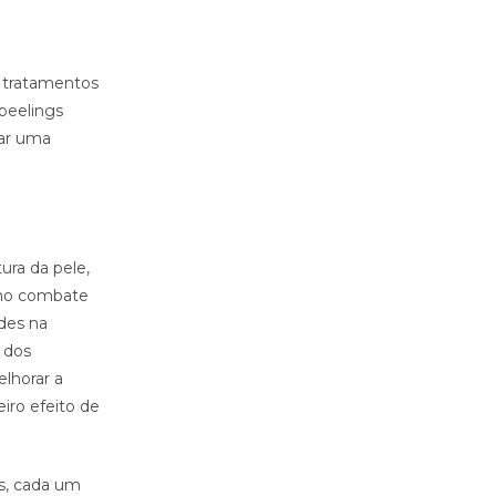
s tratamentos
peelings
nar uma
ura da pele,
z no combate
ades na
 dos
lhorar a
iro efeito de
as, cada um