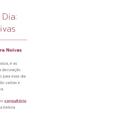
Dia:
ivas
ra Noivas
soa, e as
da decoração
 para esse dia
ão vastas e
va.
 no
consultório
ua beleza