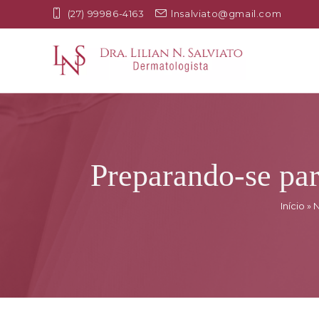
(27) 99986-4163
lnsalviato@gmail.com
Preparando-se par
Início
»
N