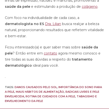
linhas de expressão, flacidez e manchas, promovendo a
saúde da pele
e estimulando a produção de
colágeno
.
Com foco na individualidade de cada caso, a
dermatologista no ES
Dra. Lilian
busca realçar a beleza
natural, proporcionando resultados que refletem vitalidade
e bem-estar.
Ficou interessado(a) e quer saber mais sobre
saúde da
pele
? Então entre em
contato
agora mesmo conosco e
tire todas as suas dúvidas a respeito do
tratamento
dermatológico
ideal para você.
.
TAGS:
DANOS CAUSADOS PELO SOL
,
IMPORTÂNCIA DO SONO PARA
A PELE
,
MAUS HÁBITOS DE ALIMENTAÇÃO
,
RADICAIS LIVRES E PELE
ENVELHECIDA
,
ROTINA DE CUIDADOS COM A PELE
,
TABAGISMO E
ENVELHECIMENTO DA PELE