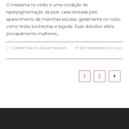
O melasma no verão é uma condição de
hiperpigmentação da pele, caracterizada pelo
aparecimento de manchas escuras, geralmente no rosto,
como testa, bochechas e bigode. Esse distúrbio afeta
principalmente mulheres,…
COMENTÁRIOS DESATIVADOS
17 DE FEVEREIRO DE 2025
1
2