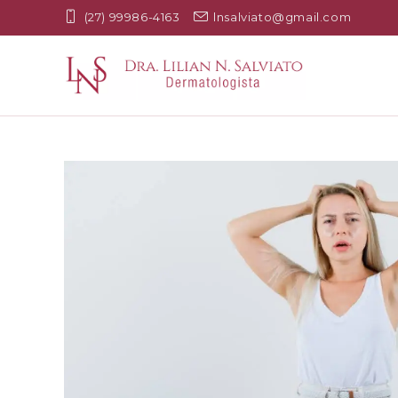
(27) 99986-4163
lnsalviato@gmail.com