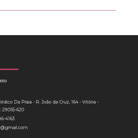
nto
dico Da Praia - R. João da Cruz, 164 - Vitória -
: 29055-620
86-4163
to@gmail.com