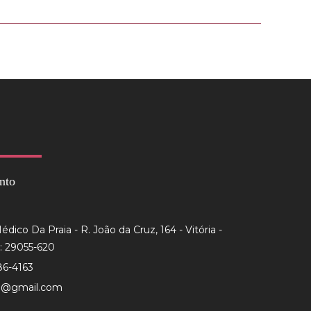
nto
dico Da Praia - R. João da Cruz, 164 - Vitória -
: 29055-620
86-4163
to@gmail.com