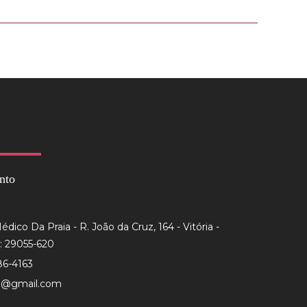
nto
dico Da Praia - R. João da Cruz, 164 - Vitória -
: 29055-620
86-4163
to@gmail.com