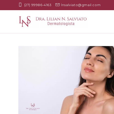
(27) 99986-4163
lnsalviato@gmail.com