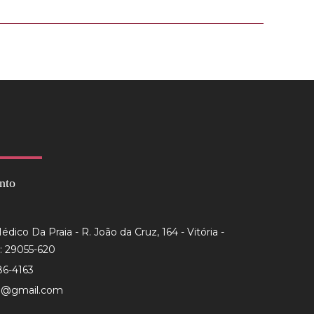
nto
dico Da Praia - R. João da Cruz, 164 - Vitória -
: 29055-620
86-4163
to@gmail.com