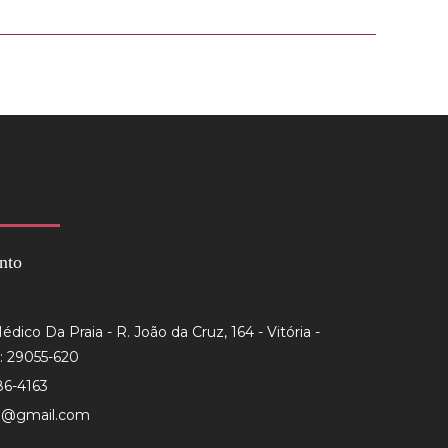
nto
dico Da Praia - R. João da Cruz, 164 - Vitória -
: 29055-620
86-4163
to@gmail.com