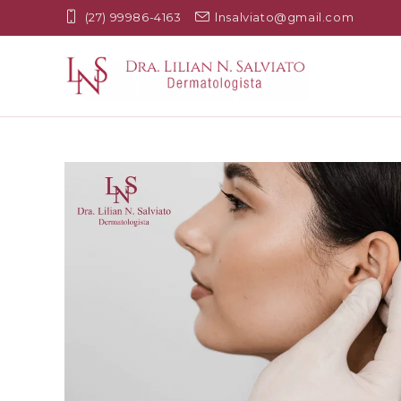
(27) 99986-4163
lnsalviato@gmail.com