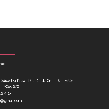
nto
dico Da Praia - R. João da Cruz, 164 - Vitória -
: 29055-620
86-4163
to@gmail.com