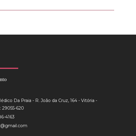
nto
dico Da Praia - R. João da Cruz, 164 - Vitória -
: 29055-620
86-4163
to@gmail.com